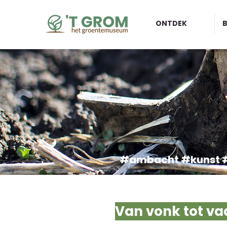
ONTDEK
#ambacht #kunst #
Van vonk tot va