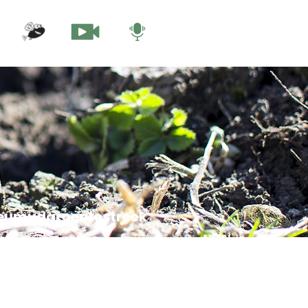
eumvdgroentestreek