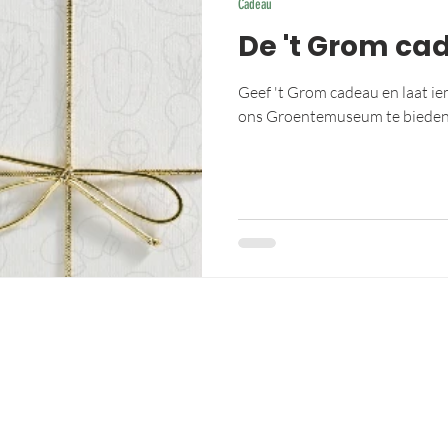
Cadeau
De 't Grom ca
Geef 't Grom cadeau en laat ie
ons Groentemuseum te bieden 