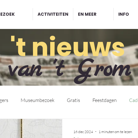
BEZOEK
ACTIVITEITEN
EN MEER
INFO
't nieuws
van 't Grom
igers
Museumbezoek
Gratis
Feestdagen
Cad
16 dec 2024
1 minuten om te lezen