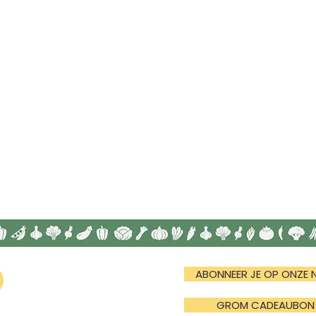
ABONNEER JE OP ONZE 
GROM CADEAUBON