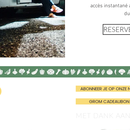
accès instantané 
du
RESERV
ABONNEER JE OP ONZE 
GROM CADEAUBON
MET DANK AA