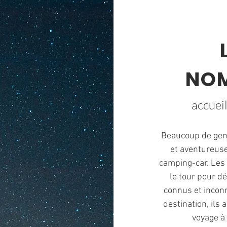
NO
accueil
Beaucoup de gens
et aventureuse
camping-car. Les
le tour pour d
connus et inconn
destination, ils
voyage à 