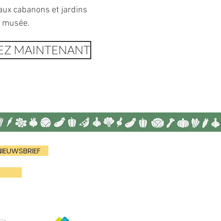
aux cabanons et jardins
 musée.
EZ MAINTENANT
NIEUWSBRIEF
N