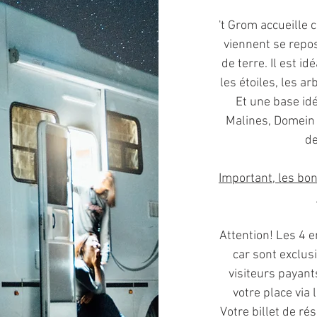
't Grom accueille 
viennent se repo
de terre. Il est i
les étoiles, les ar
Et une base idé
Malines, Domein 
de
Important, les bo
Attention! Les 4
car sont exclus
visiteurs payan
votre place via
Votre billet de r