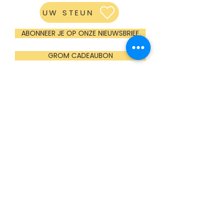
UW STEUN
ABONNEER JE OP ONZE NIEUWSBRIEF
GROM CADEAUBON
OPENINGSUREN
Maandag
Gesloten (enkel groepen op afspraak)
Dinsdag t.e.m. vrijdag
10:00u - 16:00u
Zaterdag
13:00u - 17:00u (mei t.e.m. oktober)
Gesloten (nov t.e.m. april)
Zondag (en feestdagen)