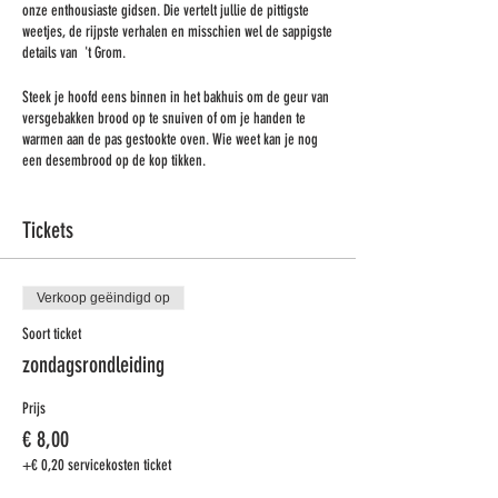
onze enthousiaste gidsen. Die vertelt jullie de pittigste
weetjes, de rijpste verhalen en misschien wel de sappigste
details van 't Grom.
Steek je hoofd eens binnen in het bakhuis om de geur van
versgebakken brood op te snuiven of om je handen te
warmen aan de pas gestookte oven. Wie weet kan je nog
een desembrood op de kop tikken.
Dit kan doorgaan vanaf 5 betalende inschrijvingen.
Kinderen (-18 jaar) mogen gratis mee.
Tickets
Verkoop geëindigd op
Soort ticket
zondagsrondleiding
Prijs
€ 8,00
+€ 0,20 servicekosten ticket