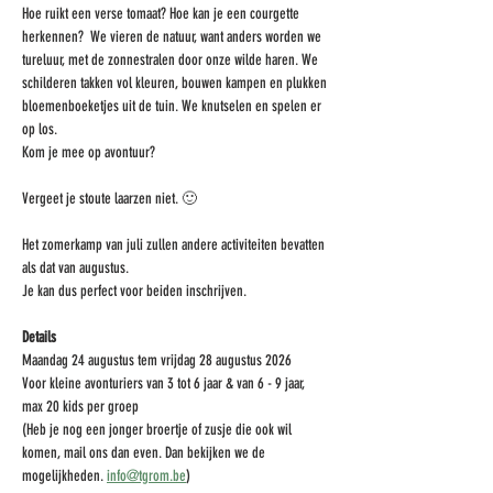
Hoe ruikt een verse tomaat? Hoe kan je een courgette 
herkennen?  We vieren de natuur, want anders worden we 
tureluur, met de zonnestralen door onze wilde haren. We 
schilderen takken vol kleuren, bouwen kampen en plukken 
bloemenboeketjes uit de tuin. We knutselen en spelen er 
op los.
Kom je mee op avontuur?
Vergeet je stoute laarzen niet. 🙂
Het zomerkamp van juli zullen andere activiteiten bevatten 
als dat van augustus.
Je kan dus perfect voor beiden inschrijven. 
Details
Maandag 24 augustus tem vrijdag 28 augustus 2026
Voor kleine avonturiers van 3 tot 6 jaar & van 6 - 9 jaar, 
max 20 kids per groep
(Heb je nog een jonger broertje of zusje die ook wil 
komen, mail ons dan even. Dan bekijken we de 
mogelijkheden. 
info@tgrom.be
)