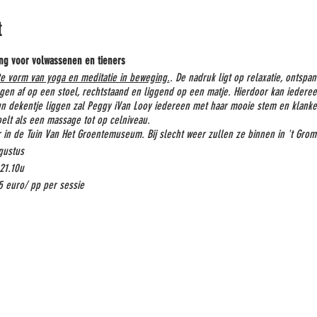
t
ng voor volwassenen en tieners
e vorm van yoga en meditatie in beweging.
. De nadruk ligt op relaxatie, ontsp
ingen af op een stoel, rechtstaand en liggend op een matje. Hierdoor kan ieder
n dekentje liggen zal Peggy iVan Looy iedereen met haar mooie stem en klanke
elt als een massage tot op celniveau.
 in de Tuin Van Het Groentemuseum. Bij slecht weer zullen ze binnen in 't Gro
gustus
21.10u
 euro/ pp per sessie
ns@skynet.be
of via gsm Peggy 0472/35.03.87
e evt een flesje water. En jezelf met een open blik en Hart.