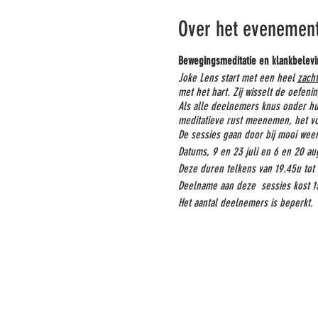
Over het evenemen
Bewegingsmeditatie en klankbelevi
Joke Lens start met een heel
zacht
met het hart. Zij wisselt de oefen
Als alle deelnemers knus onder hu
meditatieve rust meenemen, het vo
De sessies gaan door bij mooi weer
Datums, 9 en 23 juli en 6 en 20 au
Deze duren telkens van 19.45u tot 
Deelname aan deze sessies kost 15
Het aantal deelnemers is beperkt.
Reserveer je plekje via mail
jokele
Meebrengen: Matje, deken, kussentj
Hartelijke groetjes Joke en Peggy