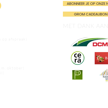
ABONNEER JE OP ONZE 
GROM CADEAUBON
MET DANK AA
n op afspraak)
e.m. oktober)
il)