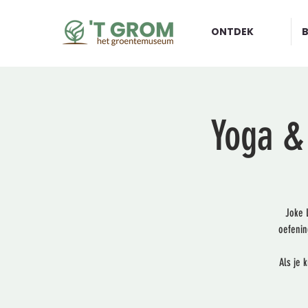
ONTDEK
Yoga &
Joke 
oefenin
Als je 