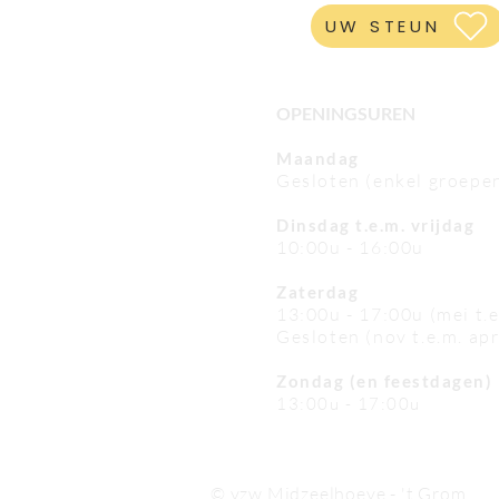
UW STEUN
OPENINGSUREN
Maandag
Gesloten (enkel groepe
Dinsdag t.e.m. vrijdag
10:00u - 16:00u
Zaterdag
13:00u - 17:00u (mei t.
Gesloten (nov t.e.m. apr
Zondag (en feestdagen)
13:00u - 17:00u
© vzw Midzeelhoeve - 't Grom