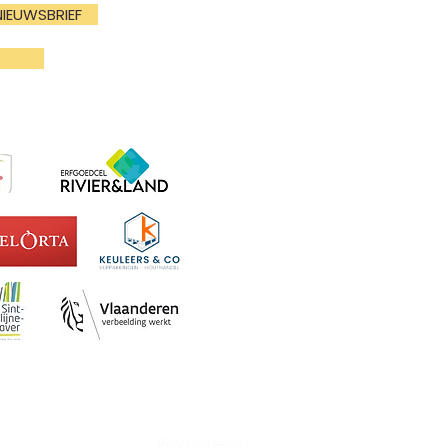
NIEUWSBRIEF
N
Privacybeleid