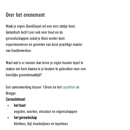
Over het evenement
Maak je eigen (kook)lepel uit een vers stukje hout, 
fantastisch toch! Leer ook over hout en de 
gereedschappen zodat je thuis verder kunt 
experimenteren en genieten van deze prachtige manier 
van houtbewerken.
Want wat is er mooier dan leren je eigen houten lepel te 
maken om hem daarna in je keuken te gebruiken voor een 
heerlijke groentemaaltijd?
Een samenwerking tussen 't Grom en het 
Lepelhuis
 in 
Brugge. 
Cursusinhoud:
het hout
oogsten, soorten, structuur en eigenschappen
het gereedschap
kliefmes, bijl, houtsnijmes en lepelmes