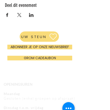
Deel dit evenement
UW STEUN
ABONNEER JE OP ONZE NIEUWSBRIEF
GROM CADEAUBON
OPENINGSUREN
Maandag
Gesloten (enkel groepen op afspraak)
Dinsdag t.e.m. vrijdag