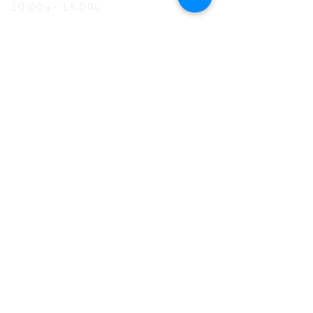
10:00u - 16:00u
Zaterdag
13:00u - 17:00u (mei t.e.m. oktober)
Gesloten (nov t.e.m. april)
Zondag (en feestdagen)
13:00u - 17:00u
MET DANK AAN