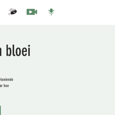
n bloei
 vloeiende
aar hoe