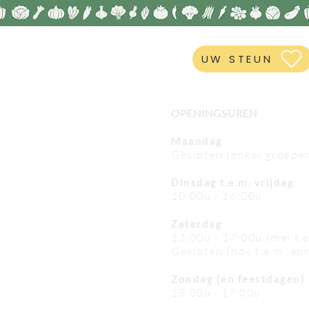
UW STEUN
OPENINGSUREN
Maandag
Gesloten (enkel groepe
Dinsdag t.e.m. vrijdag
10:00u - 16:00u
Zaterdag
13:00u - 17:00u (mei t.
Gesloten (nov t.e.m. apr
Zondag (en feestdagen)
13:00u - 17:00u