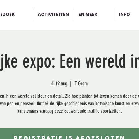
BEZOEK
ACTIVITEITEN
EN MEER
INFO
ijke expo: Een wereld i
di 12 aug
  |  
'T Grom
en in een wereld vol kleur en detail. Zie hoe planten tot leven komen door de
 van pen en penseel. Ontdek de rijke geschiedenis van botanische kunst en erv
kunstenaars vandaag deze eeuwenoude traditie voortzetten.
Registratie is afgesloten