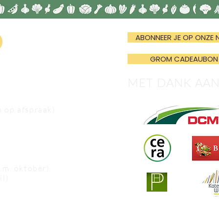
ABONNEER JE OP ONZE 
GROM CADEAUBON
MET DANK AA
n op afspraak)
e.m. oktober)
il)