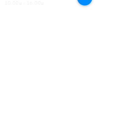
10:00u - 16:00u
Zaterdag
13:00u - 17:00u (mei t.e.m. oktober)
Gesloten (nov t.e.m. april)
Zondag (en feestdagen)
13:00u - 17:00u
MET DANK AAN