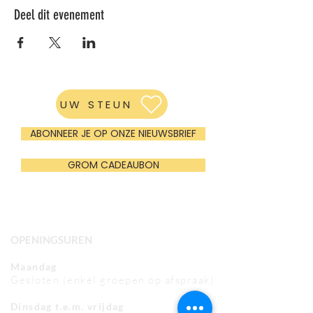
Deel dit evenement
UW STEUN
ABONNEER JE OP ONZE NIEUWSBRIEF
GROM CADEAUBON
OPENINGSUREN
Maandag
Gesloten (enkel groepen op afspraak)
Dinsdag t.e.m. vrijdag