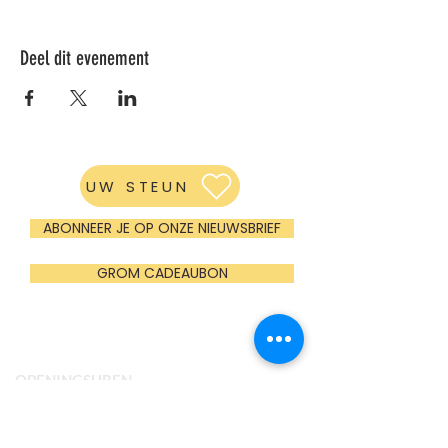
Deel dit evenement
UW STEUN
ABONNEER JE OP ONZE NIEUWSBRIEF
GROM CADEAUBON
OPENINGSUREN
Maandag
Gesloten (enkel groepen op afspraak)