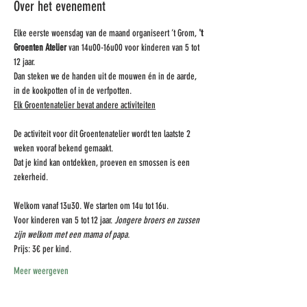
Over het evenement
Elke eerste woensdag van de maand organiseert ’t Grom,
 't 
Groenten Atelier
 van 14u00-16u00 voor kinderen van 5 tot 
12 jaar. 
Dan steken we de handen uit de mouwen én in de aarde, 
in de kookpotten of in de verfpotten. 
Elk Groentenatelier bevat andere activiteiten
De activiteit voor dit Groentenatelier wordt ten laatste 2 
weken vooraf bekend gemaakt.
Dat je kind kan ontdekken, proeven en smossen is een 
zekerheid.
Welkom vanaf 13u30. We starten om 14u tot 16u.
Voor kinderen van 5 tot 12 jaar. 
Jongere broers en zussen 
zijn welkom met een mama of papa. 
Prijs: 3€ per kind.
Meer weergeven