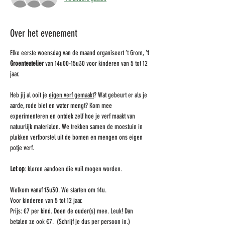
Over het evenement
Elke eerste woensdag van de maand organiseert ’t Grom,
 't 
Groenteatelier
 van 14u00-15u30 voor kinderen van 5 tot 12 
jaar. 
Heb jij al ooit je 
eigen verf gemaakt
? Wat gebeurt er als je 
aarde, rode biet en water mengt? Kom mee 
experimenteren en ontdek zelf hoe je verf maakt van 
natuurlijk materialen. We trekken samen de moestuin in 
plukken verfborstel uit de bomen en mengen ons eigen 
potje verf. 
Let op
: kleren aandoen die vuil mogen worden.
Welkom vanaf 13u30. We starten om 14u.
Voor kinderen van 5 tot 12 jaar.
Prijs: €7 per kind. Doen de ouder(s) mee. Leuk! Dan 
betalen ze ook €7.  (Schrijf je dus per persoon in.)