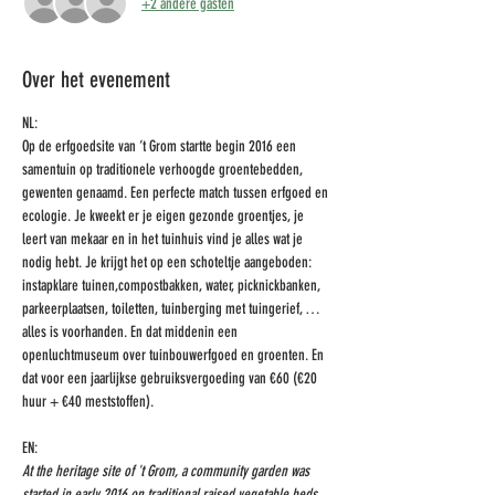
+2 andere gasten
Over het evenement
NL:
Op de erfgoedsite van ‘t Grom startte begin 2016 een 
samentuin op traditionele verhoogde groentebedden, 
gewenten genaamd. Een perfecte match tussen erfgoed en 
ecologie. Je kweekt er je eigen gezonde groentjes, je 
leert van mekaar en in het tuinhuis vind je alles wat je 
nodig hebt. Je krijgt het op een schoteltje aangeboden: 
instapklare tuinen,compostbakken, water, picknickbanken, 
parkeerplaatsen, toiletten, tuinberging met tuingerief, … 
alles is voorhanden. En dat middenin een 
openluchtmuseum over tuinbouwerfgoed en groenten. En 
dat voor een jaarlijkse gebruiksvergoeding van €60 (€20 
huur + €40 meststoffen).
EN:
At the heritage site of 't Grom, a community garden was 
started in early 2016 on traditional raised vegetable beds, 