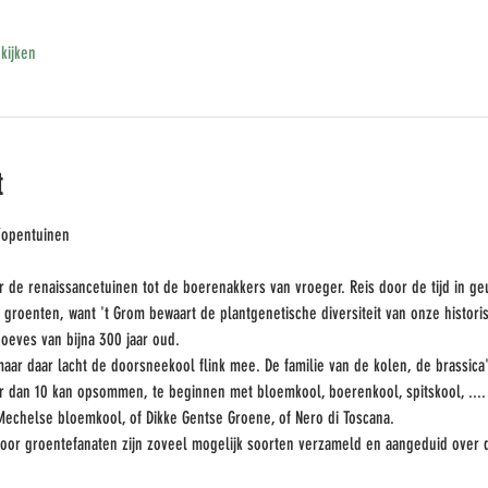
kijken
t
/opentuinen 
r de renaissancetuinen tot de boerenakkers van vroeger. Reis door de tijd in g
groenten, want 't Grom bewaart de plantgenetische diversiteit van onze histori
eves van bijna 300 jaar oud.
aar daar lacht de doorsneekool flink mee. De familie van de kolen, de brassica's
r dan 10 kan opsommen, te beginnen met bloemkool, boerenkool, spitskool, ....
 Mechelse bloemkool, of Dikke Gentse Groene, of Nero di Toscana.
 voor groentefanaten zijn zoveel mogelijk soorten verzameld en aangeduid ove