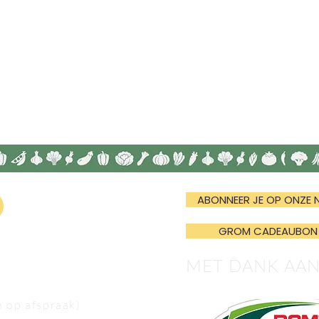
ABONNEER JE OP ONZE 
GROM CADEAUBON
MET DANK AA
n op afspraak)