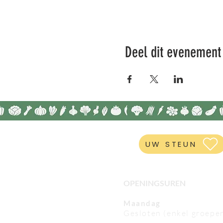
Deel dit evenement
UW STEUN
OPENINGSUREN
Maandag
Gesloten (enkel groepe