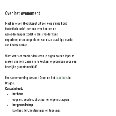
Over het evenement
Maak je eigen (kook)lepel uit een vers stukje hout, 
fantastisch toch! Leer ook over hout en de 
gereedschappen zodat je thuis verder kunt 
experimenteren en genieten van deze prachtige manier 
van houtbewerken.
Want wat is er mooier dan leren je eigen houten lepel te 
maken om hem daarna in je keuken te gebruiken voor een 
heerlijke groentemaaltijd?
Een samenwerking tussen 't Grom en het 
Lepelhuis
 in 
Brugge. 
Cursusinhoud:
het hout
oogsten, soorten, structuur en eigenschappen
het gereedschap
kliefmes, bijl, houtsnijmes en lepelmes