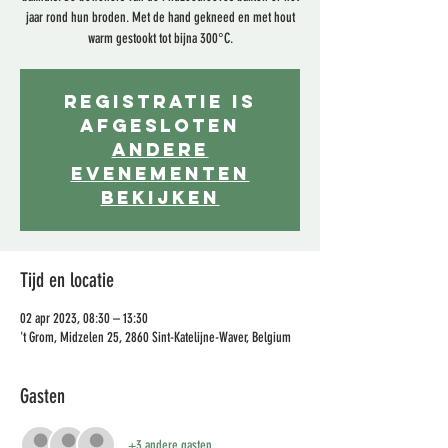
jaar rond hun broden. Met de hand gekneed en met hout
warm gestookt tot bijna 300°C.
Registratie is
afgesloten
Andere
evenementen
bekijken
Tijd en locatie
02 apr 2023, 08:30 – 13:30
't Grom, Midzelen 25, 2860 Sint-Katelijne-Waver, Belgium
Gasten
+3 andere gasten