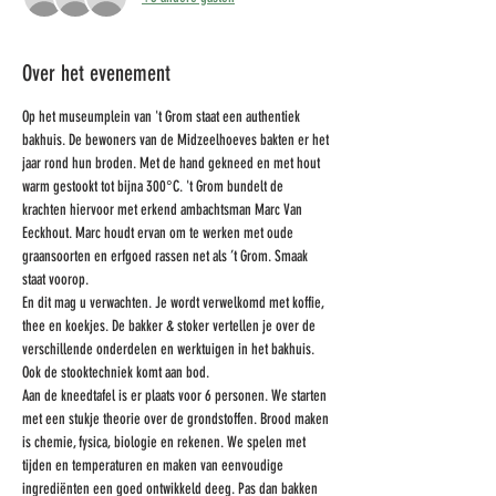
Over het evenement
Op het museumplein van 't Grom staat een authentiek 
bakhuis. De bewoners van de Midzeelhoeves bakten er het 
jaar rond hun broden. Met de hand gekneed en met hout 
warm gestookt tot bijna 300°C. 't Grom bundelt de 
krachten hiervoor met erkend ambachtsman Marc Van 
Eeckhout. Marc houdt ervan om te werken met oude 
graansoorten en erfgoed rassen net als ’t Grom. Smaak 
staat voorop.
En dit mag u verwachten. Je wordt verwelkomd met koffie, 
thee en koekjes. De bakker & stoker vertellen je over de 
verschillende onderdelen en werktuigen in het bakhuis. 
Ook de stooktechniek komt aan bod.
Aan de kneedtafel is er plaats voor 6 personen. We starten 
met een stukje theorie over de grondstoffen. Brood maken 
is chemie, fysica, biologie en rekenen. We spelen met 
tijden en temperaturen en maken van eenvoudige 
ingrediënten een goed ontwikkeld deeg. Pas dan bakken 