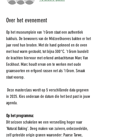
Over het evenement
Op het museumplein van 't Grom staat een authentiek 
bakhuis. De bewoners van de Midzeelhoeves bakten er het 
jaar rond hun broden. Met de hand gekneed en de oven 
met hout warm gestookt, tot bijna 300°C. 't Grom bundelt 
de krachten hiervoor met erkend ambachtsman Marc Van 
Eeckhout. Marc houdt ervan om te werken met oude 
graansoorten en erfgoed rassen net als ’t Grom. Smaak 
staat voorop.
 Deze masterclass wordt op 5 verschillende data gegeven 
in 2025. Kies onderaan de datum die het best past in jouw 
agenda.
Op het programma: 
Dit seizoen schakelen we een versnelling hoger naar 
‘Natural Baking’. Deeg maken van zuivere, onbezoedelde, 
zelf geteelde origin granen waaronder: Paarse Tarwe, 