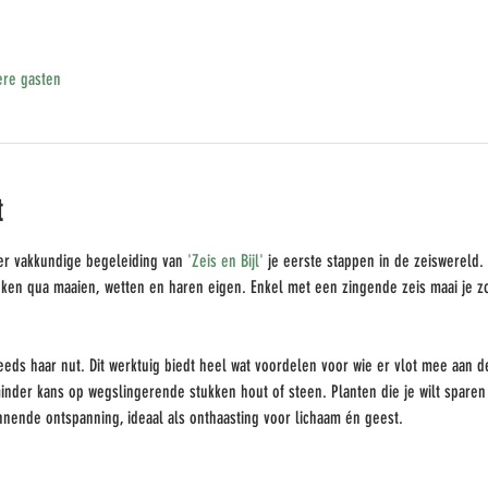
re gasten
t
er vakkundige begeleiding van 
'Zeis en Bijl'
 je eerste stappen in de zeiswereld. 
ieken qua maaien, wetten en haren eigen. Enkel met een zingende zeis maai je 
eeds haar nut. Dit werktuig biedt heel wat voordelen voor wie er vlot mee aan d
 minder kans op wegslingerende stukken hout of steen. Planten die je wilt sparen
nende ontspanning, ideaal als onthaasting voor lichaam én geest.