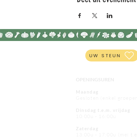
UW STEUN
OPENINGSUREN
Maandag
Gesloten (enkel groepe
Dinsdag t.e.m. vrijdag
10:00u - 16:00u
Zaterdag
13:00u - 17:00u (mei t.