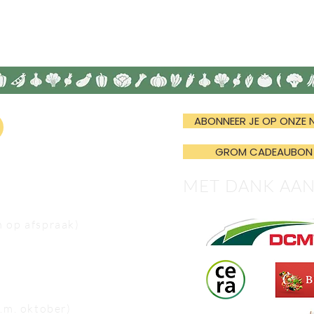
ABONNEER JE OP ONZE 
GROM CADEAUBON
MET DANK AA
n op afspraak)
e.m. oktober)