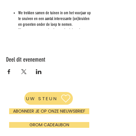
We trekken samen de tuinen in om het voorjaar op
te snuiven en een aantal interessante (on)kruiden
en groenten onder de loep te nemen.
We gaan samen aan de slag rond reinigende
drankjes en gerechten, van sapjes, thee tot
voorjaarssoepen.
Samen smullen/gerechtjes meenemen afhankelijk
van de geldende coronamaatregelen.
Deel dit evenement
Afronden: 16.30h
Praktisch:
Inschrijven via mail:
valerie.vermeiren@gmail.com
Facebookpagina
Prijs: 27 euro
UW STEUN
Plaatsen zijn beperkt.
Meebrengen: Mondmasker + mes en plankje
ABONNEER JE OP ONZE NIEUWSBRIEF
Tot dan!
GROM CADEAUBON