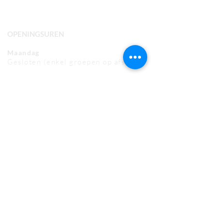
OPENINGSUREN
Maandag
Gesloten (enkel groepen op afspraak)
Dinsdag t.e.m. vrijdag
10:00u - 16:00u
Zaterdag
13:00u - 17:00u (mei t.e.m. oktober)
Gesloten (nov t.e.m. april)
Zondag (en feestdagen)
13:00u - 17:00u
MET DANK AAN