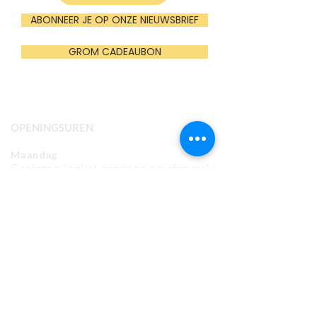
ABONNEER JE OP ONZE NIEUWSBRIEF
GROM CADEAUBON
OPENINGSUREN
Maandag
Gesloten (enkel groepen op afspraak)
Dinsdag t.e.m. vrijdag
10:00u - 16:00u
Zaterdag
13:00u - 17:00u (mei t.e.m. oktober)
Gesloten (nov t.e.m. april)
Zondag (en feestdagen)
13:00u - 17:00u