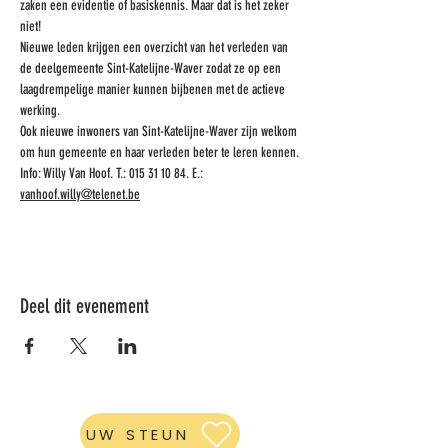
zaken een evidentie of basiskennis. Maar dat is het zeker 
niet!
Nieuwe leden krijgen een overzicht van het verleden van 
de deelgemeente Sint-Katelijne-Waver zodat ze op een 
laagdrempelige manier kunnen bijbenen met de actieve 
werking. 
Ook nieuwe inwoners van Sint-Katelijne-Waver zijn welkom 
om hun gemeente en haar verleden beter te leren kennen.
Info: Willy Van Hoof. T.: 015 31 10 84. E.: 
vanhoof.willy@telenet.be
Deel dit evenement
UW STEUN