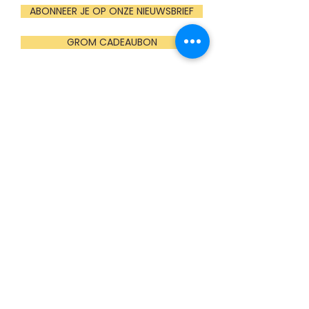
ABONNEER JE OP ONZE NIEUWSBRIEF
GROM CADEAUBON
OPENINGSUREN
Maandag
Gesloten (enkel groepen op afspraak)
Dinsdag t.e.m. vrijdag
10:00u - 16:00u
Zaterdag
13:00u - 17:00u (mei t.e.m. oktober)
Gesloten (nov t.e.m. april)
Zondag (en feestdagen)
13:00u - 17:00u