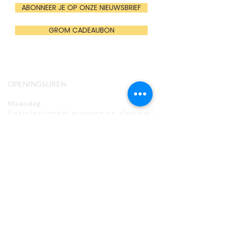
ABONNEER JE OP ONZE NIEUWSBRIEF
GROM CADEAUBON
OPENINGSUREN
Maandag
Gesloten (enkel groepen op afspraak)
Dinsdag t.e.m. vrijdag
10:00u - 16:00u
Zaterdag
13:00u - 17:00u (mei t.e.m. oktober)
Gesloten (nov t.e.m. april)
Zondag (en feestdagen)
13:00u - 17:00u