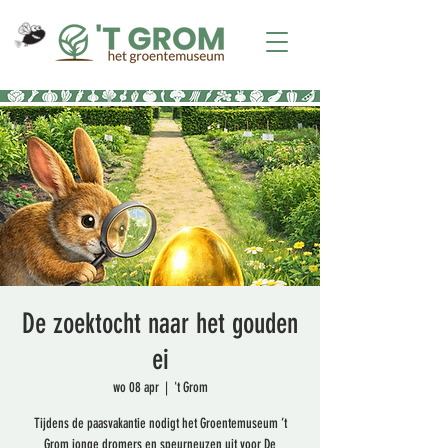
De zoektocht naar het gouden
ei
wo 08 apr
  |  
't Grom
Tijdens de paasvakantie nodigt het Groentemuseum ’t
Grom jonge dromers en speurneuzen uit voor De