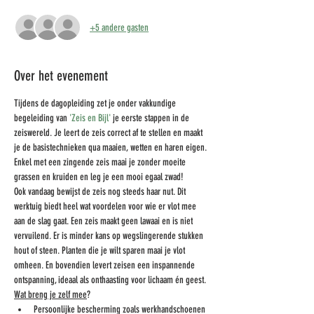
+5 andere gasten
Over het evenement
Tijdens de dagopleiding zet je onder vakkundige 
begeleiding van 
'Zeis en Bijl'
 je eerste stappen in de 
zeiswereld. Je leert de zeis correct af te stellen en maakt 
je de basistechnieken qua maaien, wetten en haren eigen. 
Enkel met een zingende zeis maai je zonder moeite 
grassen en kruiden en leg je een mooi egaal zwad!
Ook vandaag bewijst de zeis nog steeds haar nut. Dit 
werktuig biedt heel wat voordelen voor wie er vlot mee 
aan de slag gaat. Een zeis maakt geen lawaai en is niet 
vervuilend. Er is minder kans op wegslingerende stukken 
hout of steen. Planten die je wilt sparen maai je vlot 
omheen. En bovendien levert zeisen een inspannende 
ontspanning, ideaal als onthaasting voor lichaam én geest.
Wat breng je zelf mee
?
Persoonlijke bescherming zoals werkhandschoenen 