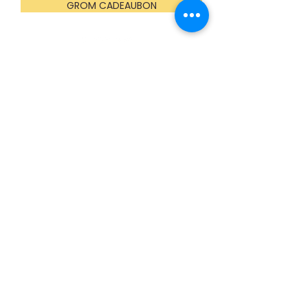
GROM CADEAUBON
OPENINGSUREN
Maandag
Gesloten (enkel groepen op afspraak)
Dinsdag t.e.m. vrijdag
10:00u - 16:00u
Zaterdag
13:00u - 17:00u (mei t.e.m. oktober)
Gesloten (nov t.e.m. april)
Zondag (en feestdagen)
13:00u - 17:00u
MET DANK AAN