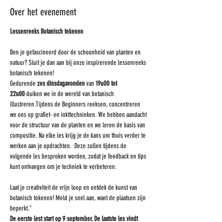
Over het evenement
Lessenreeks Botanisch tekenen
Ben je gefascineerd door de schoonheid van planten en 
natuur? Sluit je dan aan bij onze inspirerende lessenreeks 
botanisch tekenen! 
Gedurende 
zes dinsdagavonden
 van 
19u00 tot 
22u00
 duiken we in de wereld van botanisch 
illustreren.Tijdens de Beginners reeksen, concentreren 
we ons op grafiet- en inkttechnieken. We hebben aandacht 
voor de structuur van de planten en we leren de basis van 
compositie. ​Na elke les krijg je de kans om thuis verder te 
werken aan je opdrachten.  Deze zullen tijdens de 
volgende les besproken worden, zodat je feedback en tips 
kunt ontvangen om je techniek te verbeteren.
Laat je creativiteit de vrije loop en ontdek de kunst van 
botanisch tekenen! Meld je snel aan, want de plaatsen zijn 
beperkt."
De eerste lest start op 9 september. De laatste les vindt 