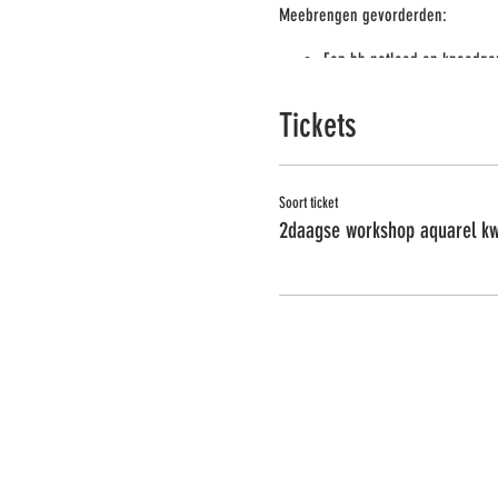
Meebrengen gevorderden:
Een hb potlood en kneedg
2 glazen potjes (voor water
Een oude handdoek
Tickets
Een mengbord, liefst porcel
Aquarelborstels met punt, l
Plat synthetisch borsteltje 
Een oud borsteltje om verf
Soort ticket
2daagse workshop aquarel k
Heb je eigen aquarelpapier en aqu
aquarelverf in een handige diskette