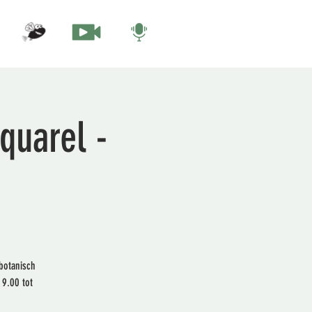
quarel -
botanisch
9.00 tot