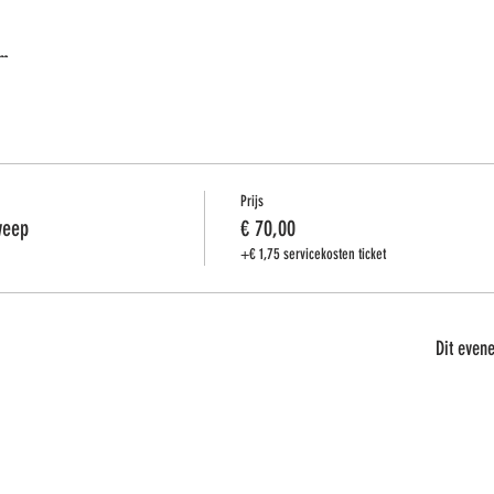
om
)
ein i.p.v. plastiek (je kan ook een oud plat serviesbord nemen)
iefst geen synthetische borstels: n° 4 met punt
(liefst niet breder dan 4 mm)
 te mengen.
Prijs
weep
€ 70,00
arelverf, dan mag je die meenemen. Je krijg sowieso een blad hot pressed (sat
+€ 1,75 servicekosten ticket
.
Dit evene