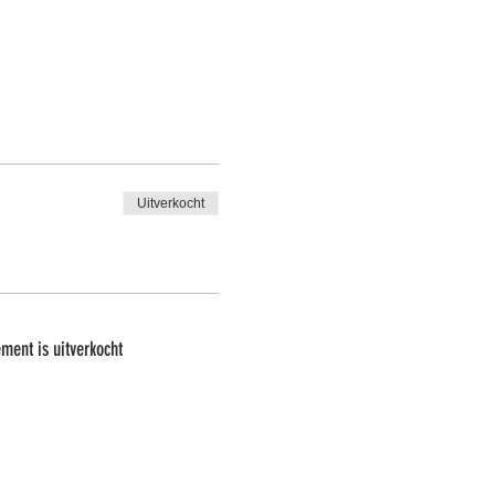
Uitverkocht
iné) aquarelpapier en de nodige
ment is uitverkocht