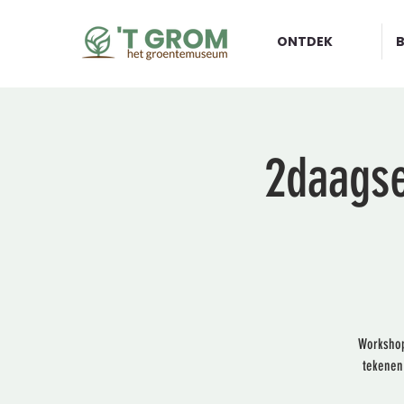
ONTDEK
2daagse
Workshop
tekenen