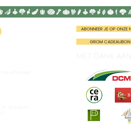
ABONNEER JE OP ONZE 
GROM CADEAUBON
MET DANK AA
n op afspraak)
e.m. oktober)
il)