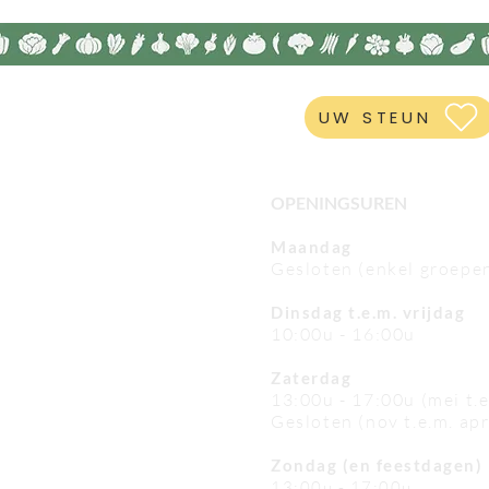
UW STEUN
OPENINGSUREN
Maandag
Gesloten (enkel groepe
Dinsdag t.e.m. vrijdag
10:00u - 16:00u
Zaterdag
13:00u - 17:00u (mei t.
Gesloten (nov t.e.m. apr
Zondag (en feestdagen)
13:00u - 17:00u