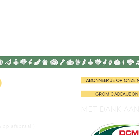
ABONNEER JE OP ONZE 
GROM CADEAUBON
MET DANK AA
n op afspraak)