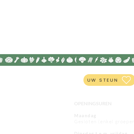
UW STEUN
OPENINGSUREN
Maandag
Gesloten (enkel groepe
Dinsdag t.e.m. vrijdag