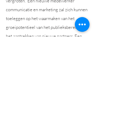
vergroten. Een nieuwe medewerker
communicatie en marketing zal zich kunnen
toeleggen op het waarmaken van het
groeipotentieel van het publieksbereik en
het aantrekken van nieuwe partners. Een
wetenschappelijk medewerker zal zich o.a.
focussen op onderzoek naar de
verschillende clustergebieden binnen de
ruime regio van de traditionele
groentestreek met als doel de connectie te
maken tussen ’t Grom en de rijke lokale
geschiedenis van deze gebieden. En
tenslotte wordt de zoektocht geopend naar
een nieuwe collega educatie en een nieuwe
collega onthaal en administratie. Een nieuw