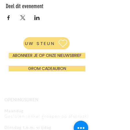
Deel dit evenement
UW STEUN
ABONNEER JE OP ONZE NIEUWSBRIEF
GROM CADEAUBON
OPENINGSUREN
Maandag
Gesloten (enkel groepen op afspraak)
Dinsdag t.e.m. vrijdag