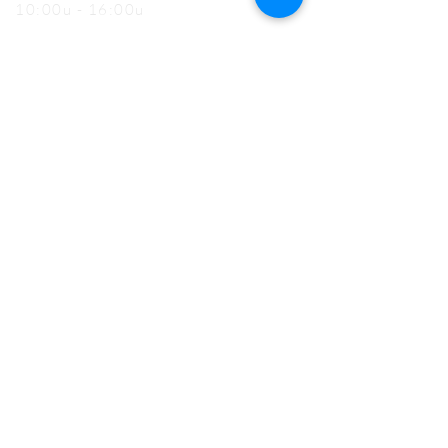
10:00u - 16:00u
Zaterdag
13:00u - 17:00u (mei t.e.m. oktober)
Gesloten (nov t.e.m. april)
Zondag (en feestdagen)
13:00u - 17:00u
MET DANK AAN